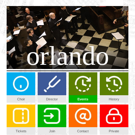
orlando
Choir
Director
Events
History
Tickets
Join
Contact
Private