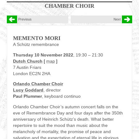
CHAMBER CHOIR
Previous
Next
MEMENTO MORI
A Schütz remembrance
Thursday 10 November 2022
, 19:30 – 21:30
Dutch Church
[
map
]
7 Austin Friars
London EC2N 2HA
Orlando Chamber Choir
Lucy Goddard
, director
Paul Plummer
, keyboard continuo
Orlando Chamber Choir’s autumn concert falls on the
eve of Remembrance Day and four days after the 350th
anniversary of Heinrich Schütz’s death. What better
repertoire to suit the mood than music about the
melancholy of mortality, the promise of peace and
salvation and the expectation of eternal life in glorious